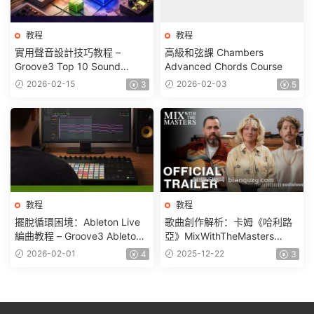
教程
教程
實用聲音設計技巧教程 –
高級和弦課 Chambers
Groove3 Top 10 Sound
Advanced Chords Course
Design Ideas
2026-02-15
2026-02-03
3
5
教程
教程
擺脫循環困境：Ableton Live
歌曲創作解析：卡姆《哈利路
編曲教程 – Groove3 Ableton
亞》MixWithTheMasters
Live Breaking Out Of The
Journey of a Song:
2026-02-01
2025-12-22
4
3
Loop
‘Hallelujah’ by Cam
[TUTORiAL]