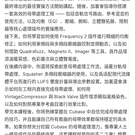
最終導出的最佳實操方法開始講起。随後，加裏會指導你搭建
一套高效的母帶處理工程 —— 包括音軌信号路由、參考混音的
使用方法，以及均衡（EQ）、壓縮、飽和、立體聲拓展、限制
器等核心處理插件的實操應用。
接下來，你将學習如何使用 Frequency 2 插件進行精細的均衡
修正；如何利用單頻段與多頻段壓縮器控制音頻動态；以及如
何借助 Quadrafuzz、Magneto II、Imager 等工具，爲作品增
添溫暖質感、色彩層次與立體聲寬度。
在後續内容中，你還将探索創意母帶處理工作流，涵蓋分軌母
帶處理、Squasher 多頻段壓縮器的使用，以及爲适配現代流媒
體平台而進行的 LUFS 響度計量與導出參數設置。加裏還會演
示如何在工程内直接完成母帶處理、如何用
VintageCompressor 與 Black Valve 插件增添模拟風格染色，
以及如何對照專業參考曲目進行效果比對。
學完本課程後，你将熟練掌握在 Cubase 中自信完成母帶處理
的技巧，并且能讓自己所有歌曲的母帶效果都保持穩定的高水
準。如果你想充分挖掘 Cubase 的母帶處理潛力，像專業人士
一樣完成作品的最終收尾，這套課程就是你的不二之選！想要