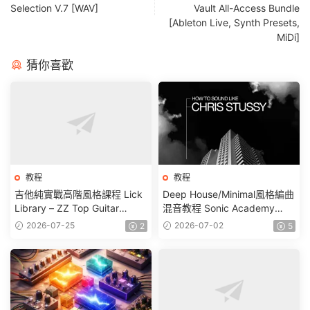
Selection V.7 [WAV]
Vault All-Access Bundle
[Ableton Live, Synth Presets,
MiDi]
猜你喜歡
教程
教程
吉他純實戰高階風格課程 Lick
Deep House/Minimal風格編曲
Library – ZZ Top Guitar
混音教程 Sonic Academy
Lessons & Backing Tracks
How To Sound Like Chris
2026-07-25
2026-07-02
2
5
Stussy with P-LASK
TUTORiAL (Full Release)-
FANTASTiC