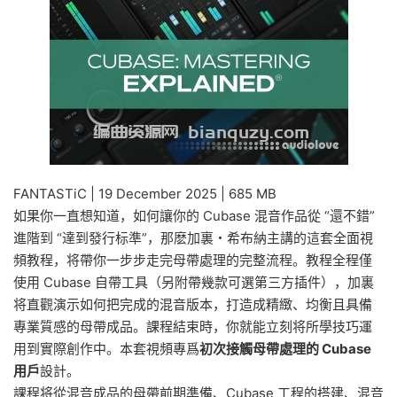
FANTASTiC | 19 December 2025 | 685 MB
如果你一直想知道，如何讓你的 Cubase 混音作品從 “還不錯”
進階到 “達到發行标準”，那麽加裏・希布納主講的這套全面視
頻教程，将帶你一步步走完母帶處理的完整流程。教程全程僅
使用 Cubase 自帶工具（另附帶幾款可選第三方插件），加裏
将直觀演示如何把完成的混音版本，打造成精緻、均衡且具備
專業質感的母帶成品。課程結束時，你就能立刻将所學技巧運
用到實際創作中。本套視頻專爲
初次接觸母帶處理的 Cubase
用戶
設計。
課程将從混音成品的母帶前期準備、Cubase 工程的搭建、混音