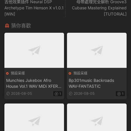
吉他效果插件 Neural DSP
母帶處理完全解析 Groove3
Archetype Tim Henson X v1.0.1
Cubase Mastering Explained
[WiN]
[TUTORiAL]
猜你喜歡
預設采樣
預設采樣
Munchies Jukebox Afro
Bp301music Backroads
House Vol.1 WAV MiDi XFER
WAV-FANTASTiC
RECORDS SERUM-
2026-08-05
2026-08-05
1
1
FANTASTiC