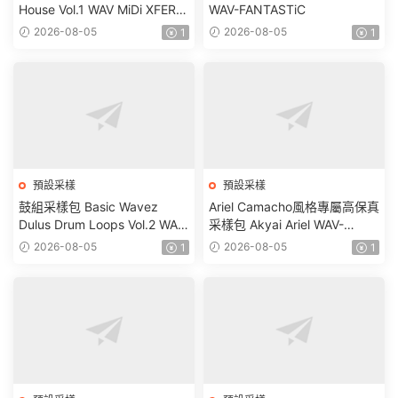
House Vol.1 WAV MiDi XFER
WAV-FANTASTiC
RECORDS SERUM-
2026-08-05
2026-08-05
1
1
FANTASTiC
預設采樣
預設采樣
鼓組采樣包 Basic Wavez
Ariel Camacho風格專屬高保真
Dulus Drum Loops Vol.2 WAV-
采樣包 Akyai Ariel WAV-
FANTASTiC
FANTASTiC
2026-08-05
2026-08-05
1
1