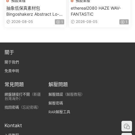
預設采樣
預設采樣
抽象低保真素材包
ethereal2080 HAZE WAV-
Bingoshakerz Abstract Lo-Fi
FANTASTiC
WAV MiDi REX-FANTASTiC
2026-08-05
2026-08-05
1
1
關于
關于我們
免責申明
常見問題
解壓問題
網盤鏈接打不開
（新疆
解壓錯誤
（解壓教程）
台灣海外）
解壓密碼
找回密碼
（忘記密碼）
RAR解壓工具
Kontakt