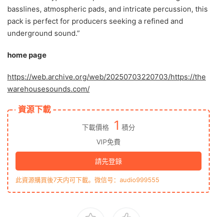
basslines, atmospheric pads, and intricate percussion, this
pack is perfect for producers seeking a refined and
underground sound.”
home page
https://web.archive.org/web/20250703220703/https://the
warehousesounds.com/
資源下載
1
下載價格
積分
VIP免費
請先登錄
此資源購買後7天内可下載。微信号：audio999555