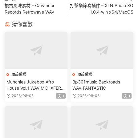
複古風味素材 – Cavaricci
打擊樂節奏插件 – XLN Audio XO
Records Retrowave WAV
1.0.4 win x64/MacOS
猜你喜歡
預設采樣
預設采樣
Munchies Jukebox Afro
Bp301music Backroads
House Vol.1 WAV MiDi XFER
WAV-FANTASTiC
RECORDS SERUM-
2026-08-05
2026-08-05
1
1
FANTASTiC