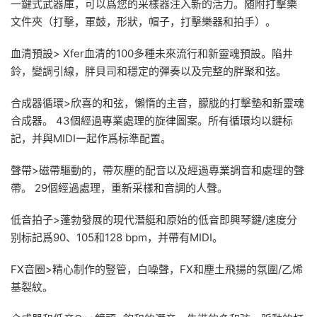
一鍵式武器庫，可以爲您的采樣器注入新的活力。随附打擊樂
文件夾（打擊，軍鼓，形狀，帽子，打擊樂器和拍手）。
血清預設> Xfer血清的100多種未來流行和新靈魂預設。陷井
鈴，變調引線，胖貝司和穩定的彈奏以及完整的胖聚和弦。
合成器循環>欣喜的和弦，懶惰的主音，朦胧的打擊墊和新靈魂
合成器。 43個經過專業處理的旋律圖案。所有循環均以鍵标
記，并與MIDI一起作爲标準配置。
聲帶>磁帶驅動的，帶灰塵的配音以及經過專業調音和處理的聲
帶。 29個經過處理，重新采樣和音調的人聲。
低音拍子>蓬勃發展的現代潛艇和原始的低音即興琴鍵/速度分
别标記爲90、105和128 bpm，并帶有MIDI。
FX音圈>精心制作的豎管，白噪聲，FX和塵土飛揚的氛圍/乙烯
基裂紋。