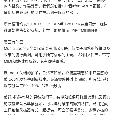
的人聲鈎。作爲獎勵，我們還包括100個Xfer Serum預設，準
備将您未來流行的制作提高到一個新的水平。
所有循環均以90 BPM，105 BPM和128 BPM速度同步，旋律
循環始終帶有鍵标記，并在可能的情況下提供MIDI變體。
裏面有什麽
Music Loops>全音階嘻哈歌曲起步器，新電子風格的旋律以及
未來的流行曲調，可用于所有構成的主奏。 32個文件夾，帶有
MIDI和鍵/速度标簽，具有即時靈感。
鼓Loop>尖端的拍子，乙烯基凹槽，充滿靈魂感和未來靈感的
鼓loop配以标準剝皮版本。充滿靈感并淋漓盡緻。所有鼓環都
以成分莖在90、105、128下使用。
鼓聲>陷阱啓發的踢鼓和帽子，有機和低保真打擊樂器以及經典
的鼓機聲音已準備就緒，可以進行嚴肅的節拍制作。與自定義
工具包和采樣器格式一起提供，可立即獲得靈感。多種多樣的