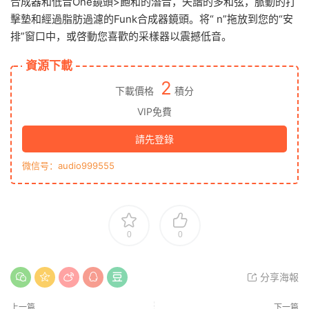
合成器和低音One鏡頭>飽和的潛音，失諧的多和弦，脈動的​​打
擊墊和經過脂肪過濾的Funk合成器鏡頭。将“ n”拖放到您的“安
排”窗口中，或啓動您喜歡的采樣器以震撼低音。
資源下載
2
下載價格
積分
VIP免費
請先登錄
微信号：audio999555
0
0
分享海報
上一篇
下一篇