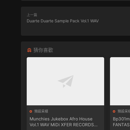
上一篇
Duarte Duarte Sample Pack Vol.1 WAV
猜你喜歡
預設采樣
預設采
Munchies Jukebox Afro House
Bp301mu
Vol.1 WAV MiDi XFER RECORDS
FANTAS