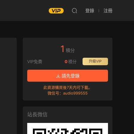
登錄
注冊
1
積分
VIP免費
0
積分
升級VIP
請先登錄
此資源購買後7天内可下載。
微信号：audio999555
站長微信