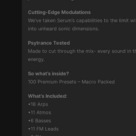
Cutting-Edge Modulations
We’ve taken Serum’s capabilities to the limit 
into unheard sonic dimensions.
Psytrance Tested
Made to cut through the mix- every sound in th
energy.
So what’s inside?
100 Premium Presets – Macro Packed
What’s Included:
•18 Arps
•11 Atmos
•6 Basses
•11 FM Leads