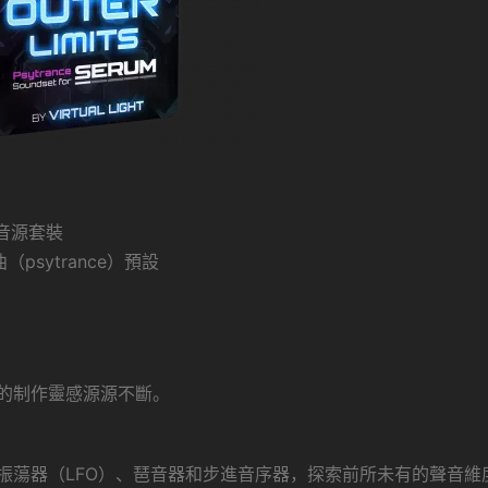
um音源套裝
psytrance）預設
的制作靈感源源不斷。
頻振蕩器（LFO）、琶音器和步進音序器，探索前所未有的聲音維