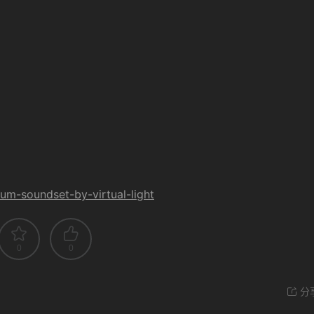
rum-soundset-by-virtual-light
0
0
分