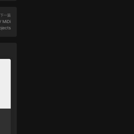
下一篇
V MiDi
ojects