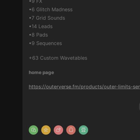
•9 FX
•6 Glitch Madness
•7 Grid Sounds
•14 Leads
•8 Pads
•9 Sequences
+63 Custom Wavetables
home page
https://outerverse.fm/products/outer-limits-se