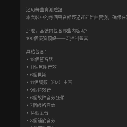
迷幻舞曲實測驗證
本套裝中的每個聲音都經過迷幻舞曲實測，确保在
那麽，套裝内包含哪些内容呢？
100個優質預設——宏控制豐富
具體包含：
• 18個琶音器
• 11個氛圍音效
• 6個貝斯
• 11個調頻（FM）主音
• 9個特效音
• 6個故障音效狂想
• 7個網格音效
• 14個主音
• 8個鋪底音效