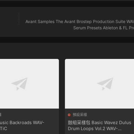
Avant Samples The Avant Brostep Production Suite WA
Serum Presets Ableton & FL Pr
樣
預設采樣
sic Backroads WAV-
鼓組采樣包 Basic Wavez Dulus
TiC
Drum Loops Vol.2 WAV-