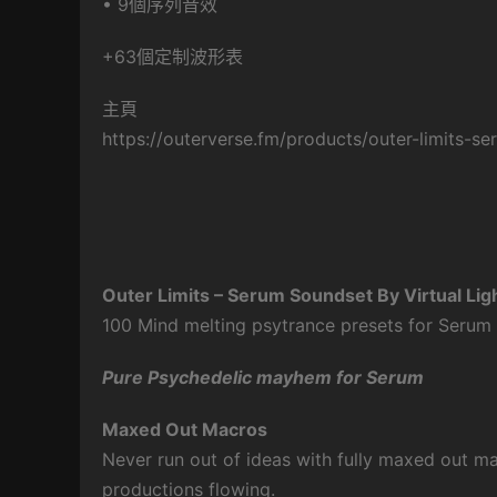
• 9個序列音效
+63個定制波形表
主頁
https://outerverse.fm/products/outer-limits-se
Outer Limits – Serum Soundset By Virtual Lig
100 Mind melting psytrance presets for Serum
Pure Psychedelic mayhem for Serum
Maxed Out Macros
Never run out of ideas with fully maxed out m
productions flowing.