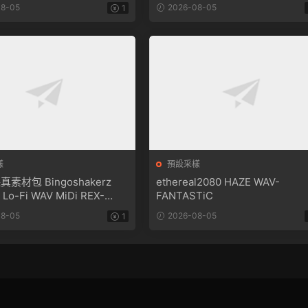
FANTASTiC
8-05
2026-08-05
1
樣
預設采樣
素材包 Bingoshakerz
ethereal2080 HAZE WAV-
t Lo-Fi WAV MiDi REX-
FANTASTiC
TiC
8-05
2026-08-05
1