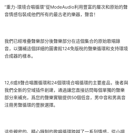
“重力-環境合唱循環”從ModeAudio利用豐富的層次和原始的聲
音情感包裝成他們所有的最古老的樂器，聲音！
我們已經堆疊聲樂部分後聲樂部分在這個集合的原始歌唱錄
音，以彌補這個詳細的圖書館124免版稅的聲樂循環和支持環境
合成器的樣本。
12,6或8聲合唱團循環和24個環境合唱循環的主要産品，後者與
我們全新的空域插件創建，通過讓您直接訪問每個單獨的聲樂
部分來補充，爲您的聲樂實驗提供50個低音，男中音和男高音
注冊男聲循環的豐腴選擇。
這些親密的、精心錄制的歌唱循環跨越了一系列情感，從小調