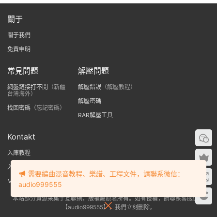
關于
關于我們
免責申明
常見問題
解壓問題
網盤鏈接打不開
（新疆
解壓錯誤
（解壓教程）
台灣海外）
解壓密碼
找回密碼
（忘記密碼）
RAR解壓工具
Kontakt
入庫教程
入庫提示no library found
需要編曲混音教程、樂譜、工程文件，請聯系微信：
MAC版Kontakt入庫教程
audio999555
本站部分資源采集于互聯網，版權屬原著所有。如有侵權，請聯系客服微信
【audio999555】，我們立刻删除。