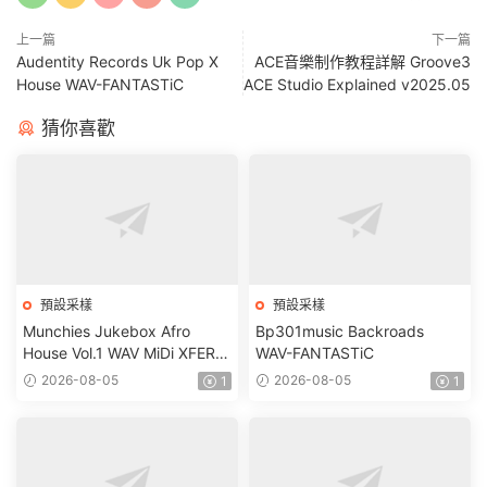
上一篇
下一篇
Audentity Records Uk Pop X
ACE音樂制作教程詳解 Groove3
House WAV-FANTASTiC
ACE Studio Explained v2025.05
猜你喜歡
預設采樣
預設采樣
Munchies Jukebox Afro
Bp301music Backroads
House Vol.1 WAV MiDi XFER
WAV-FANTASTiC
RECORDS SERUM-
2026-08-05
2026-08-05
1
1
FANTASTiC