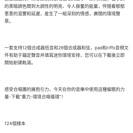
的黑暗調色闆到大調性的明亮、令人振奮的能量，伴随着郁郁
蔥蔥的混響和延遲，産生了一組深刻的情感，廣闊的環境聲
景。
一套支持12個合成器低音和26個合成器和弦，pad和riffs音頻文
件有助于錨定聲音并填寫迷你環境安排，您可以在下載後立即
開始創建軌道。
感受合唱團的擁抱引力，今天在你的音樂中使用這種催眠的力
量-下載“重力-環境合唱循環”！
124個樣本