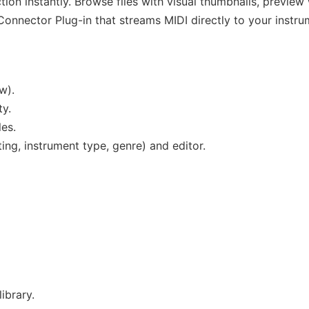
tion instantly. Browse files with visual thumbnails, preview
Connector Plug-in that streams MIDI directly to your instr
w).
ty.
les.
ting, instrument type, genre) and editor.
library.