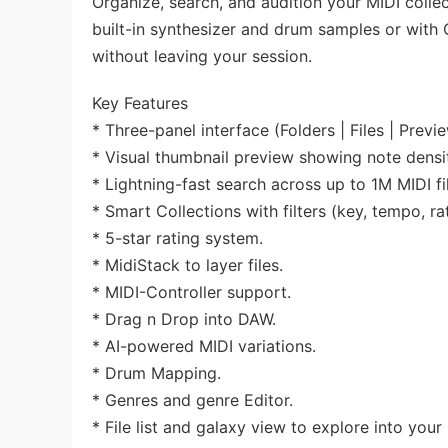
Organize, search, and audition your MIDI collec
built-in synthesizer and drum samples or with 
without leaving your session.
Key Features
* Three-panel interface (Folders | Files | Previe
* Visual thumbnail preview showing note densi
* Lightning-fast search across up to 1M MIDI fi
* Smart Collections with filters (key, tempo, ra
* 5-star rating system.
* MidiStack to layer files.
* MIDI-Controller support.
* Drag n Drop into DAW.
* AI-powered MIDI variations.
* Drum Mapping.
* Genres and genre Editor.
* File list and galaxy view to explore into your 