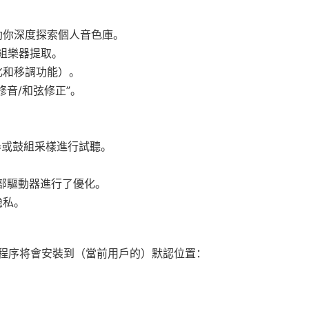
助你深度探索個人音色庫。
組樂器提取。
化和移調功能）。
動修音/和弦修正”。
器或鼓組采樣進行試聽。
外部驅動器進行了優化。
隐私。
程序将會安裝到（當前用戶的）默認位置：