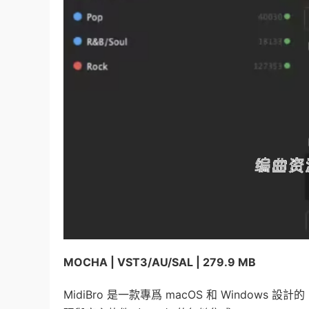
MOCHA | VST3/AU/SAL | 279.9 MB
MidiBro 是一款專爲 macOS 和 Windows 