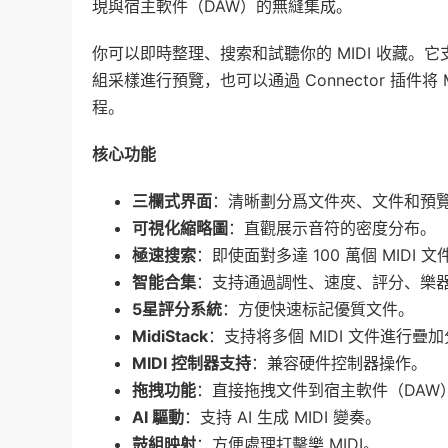
現與宿主軟件（DAW）的無縫集成。
你可以即時整理、搜索和試聽你的 MIDI 收藏
組采樣進行預覽，也可以通過 Connector 插
程。
核心功能
三欄式界面
：清晰劃分爲文件夾、文件和預
可視化縮略圖
：直觀展示音符的密度分布。
極速搜索
：即使面對多達 100 萬個 MID
智能合集
：支持通過調性、速度、評分、樂
5星評分系統
：方便快速标記優質文件。
MidiStack
：支持将多個 MIDI 文件進行疊
MIDI 控制器支持
：兼容硬件控制器操作。
拖拽功能
：直接拖拽文件到宿主軟件（DAW
AI 驅動
：支持 AI 生成 MIDI 變奏。
鼓組映射
：方便處理打擊樂 MIDI。