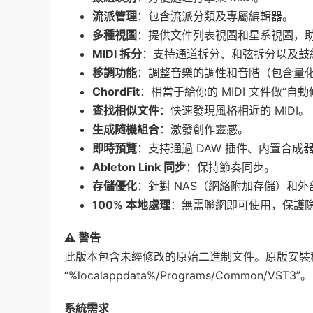
流派管理
：包含流派分類及專屬編輯器。
多種視圖
：提供文件列表視圖和星系視圖，
MIDI 拆分
：支持通道拆分、和弦拆分以及鼓
移調功能
：調整音樂的調性和音階（包含量
ChordFit
：相當于給你的 MIDI 文件做“自
查找相似文件
：快速發現風格相近的 MIDI。
生成随機組合
：激發創作靈感。
即時預覽
：支持通過 DAW 插件、内置合成
Ableton Link 同步
：保持節奏同步。
存儲優化
：針對 NAS（網絡附加存儲）和
100% 本地處理
：無需聯網即可使用，保護
⚠️ 警告
此版本包含未經修改的原始二進制文件。原版安裝
“%localappdata%/Programs/Common/VST3”。
系統需求