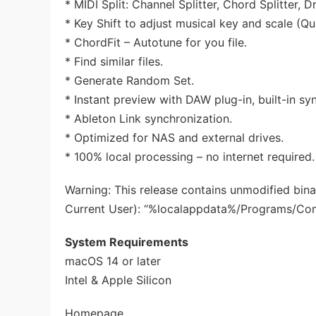
* MIDI Split: Channel Splitter, Chord Splitter, 
* Key Shift to adjust musical key and scale (Q
* ChordFit – Autotune for you file.
* Find similar files.
* Generate Random Set.
* Instant preview with DAW plug-in, built-in sy
* Ableton Link synchronization.
* Optimized for NAS and external drives.
* 100% local processing – no internet required.
Warning: This release contains unmodified binarie
Current User): “%localappdata%/Programs/C
System Requirements
macOS 14 or later
Intel & Apple Silicon
Homepage