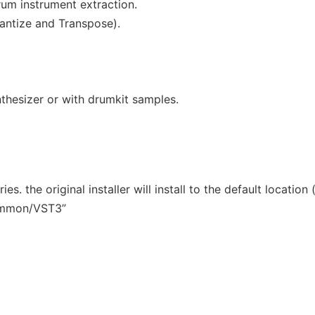
Drum instrument extraction.
uantize and Transpose).
nthesizer or with drumkit samples.
s. the original installer will install to the default location 
ommon/VST3”