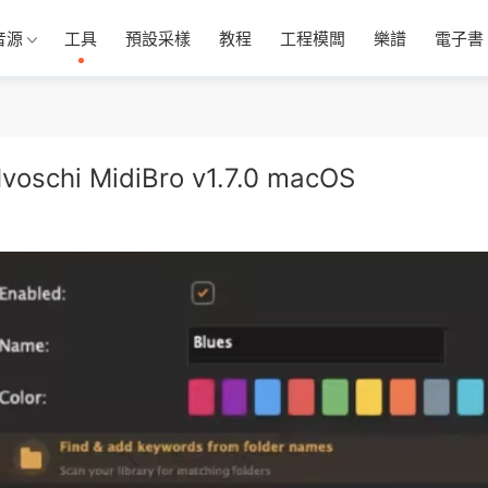
音源
工具
預設采樣
教程
工程模闆
樂譜
電子書
i MidiBro v1.7.0 macOS