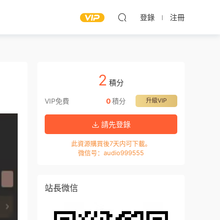
登錄
注冊
2
積分
VIP免費
0
積分
升級VIP
請先登錄
此資源購買後7天内可下載。
微信号：audio999555
站長微信