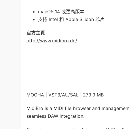
macOS 14 或更高版本
支持 Intel 和 Apple Silicon 芯片
官方主頁
http://www.midibro.de/
MOCHA | VST3/AU/SAL | 279.9 MB
MidiBro is a MIDI file browser and managemen
seamless DAW integration.