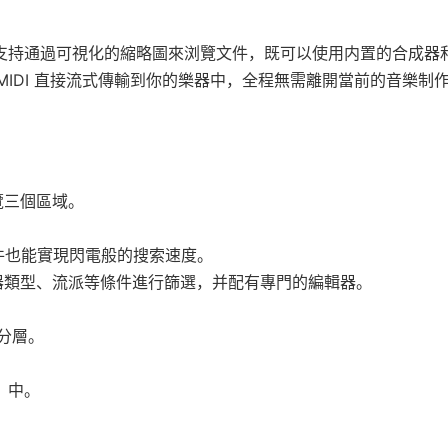
。它支持通過可視化的縮略圖來浏覽文件，既可以使用内置的合成器
件将 MIDI 直接流式傳輸到你的樂器中，全程無需離開當前的音樂制
覽三個區域。
I 文件也能實現閃電般的搜索速度。
器類型、流派等條件進行篩選，并配有專門的編輯器。
加分層。
）中。