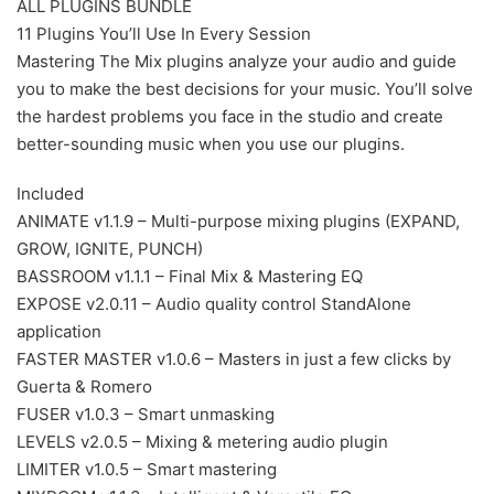
ALL PLUGINS BUNDLE
11 Plugins You’ll Use In Every Session
Mastering The Mix plugins analyze your audio and guide
you to make the best decisions for your music. You’ll solve
the hardest problems you face in the studio and create
better-sounding music when you use our plugins.
Included
ANIMATE v1.1.9 – Multi-purpose mixing plugins (EXPAND,
GROW, IGNITE, PUNCH)
BASSROOM v1.1.1 – Final Mix & Mastering EQ
EXPOSE v2.0.11 – Audio quality control StandAlone
application
FASTER MASTER v1.0.6 – Masters in just a few clicks by
Guerta & Romero
FUSER v1.0.3 – Smart unmasking
LEVELS v2.0.5 – Mixing & metering audio plugin
LIMITER v1.0.5 – Smart mastering