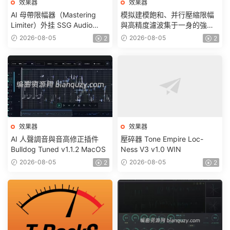
效果器
效果器
AI 母帶限幅器（Mastering
模拟建模飽和、并行壓縮限幅
Limiter）外挂 SSG Audio
與高精度濾波集于一身的強大
Loudness PRO v1.1.104
音色塑形插件 Tone Empire
2026-08-05
2026-08-05
2
2
MacOS
LocnessV3 v3.1.0 MacOS
效果器
效果器
AI 人聲調音與音高修正插件
壓碎器 Tone Empire Loc-
Bulldog Tuned v1.1.2 MacOS
Ness V3 v1.0 WIN
2026-08-05
2026-08-05
2
2