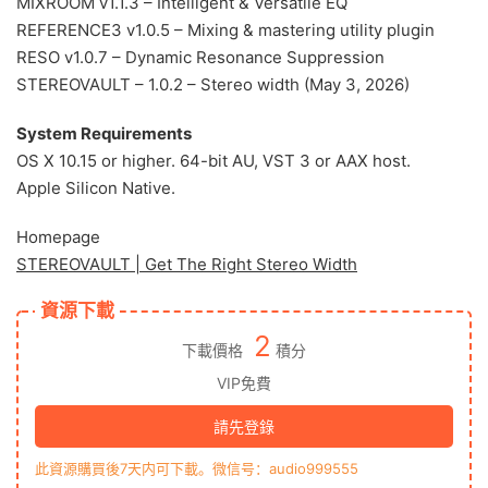
MIXROOM v1.1.3 – Intelligent & Versatile EQ
REFERENCE3 v1.0.5 – Mixing & mastering utility plugin
RESO v1.0.7 – Dynamic Resonance Suppression
STEREOVAULT – 1.0.2 – Stereo width (May 3, 2026)
System Requirements
OS X 10.15 or higher. 64-bit AU, VST 3 or AAX host.
Apple Silicon Native.
Homepage
STEREOVAULT | Get The Right Stereo Width
資源下載
2
下載價格
積分
VIP免費
請先登錄
此資源購買後7天内可下載。微信号：audio999555