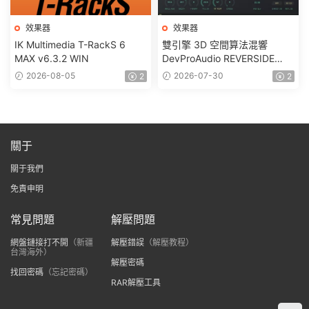
效果器
效果器
IK Multimedia T-RackS 6
雙引擎 3D 空間算法混響
MAX v6.3.2 WIN
DevProAudio REVERSIDE
1.0.0 WIN
2026-08-05
2026-07-30
2
2
關于
關于我們
免責申明
常見問題
解壓問題
網盤鏈接打不開
（新疆
解壓錯誤
（解壓教程）
台灣海外）
解壓密碼
找回密碼
（忘記密碼）
RAR解壓工具