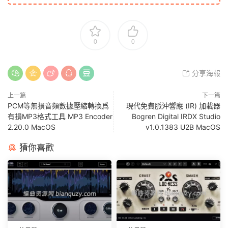
0
0
分享海報
上一篇
下一篇
PCM等無損音頻數據壓縮轉換爲
現代免費脈沖響應 (IR) 加載器
有損MP3格式工具 MP3 Encoder
Bogren Digital IRDX Studio
2.20.0 MacOS
v1.0.1383 U2B MacOS
猜你喜歡