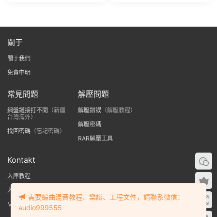
關于
關于我們
免責申明
常見問題
解壓問題
網盤鏈接打不開
（新疆
解壓錯誤
（解壓教程）
台灣海外）
解壓密碼
找回密碼
（忘記密碼）
RAR解壓工具
Kontakt
入庫教程
入庫提示no library found
需要編曲混音教程、樂譜、工程文件，請聯系微信：
MAC版Kontakt入庫教程
audio999555