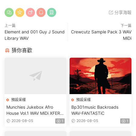
分享海報
上一篇
下一篇
Element and 001 Guy J Sound
Crewcutz Sample Pack 3 WAV
Library WAV
MiDi
猜你喜歡
預設采樣
預設采樣
Munchies Jukebox Afro
Bp301music Backroads
House Vol.1 WAV MiDi XFER
WAV-FANTASTiC
RECORDS SERUM-
2026-08-05
2026-08-05
1
1
FANTASTiC