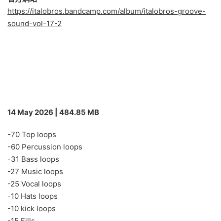
https://italobros.bandcamp.com/album/italobros-groove-
sound-vol-17-2
14 May 2026 | 484.85 MB
-70 Top loops
-60 Percussion loops
-31 Bass loops
-27 Music loops
-25 Vocal loops
-10 Hats loops
-10 kick loops
-15 Fills