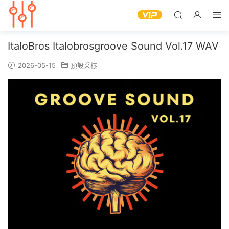
ItaloBros Italobrosgroove Sound Vol.17 WAV
2026-05-15
預設采樣