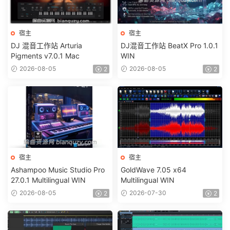
宿主
宿主
DJ 混音工作站 Arturia
DJ混音工作站 BeatX Pro 1.0.1
Pigments v7.0.1 Mac
WIN
2026-08-05
2026-08-05
2
2
宿主
宿主
Ashampoo Music Studio Pro
GoldWave 7.05 x64
27.0.1 Multilingual WIN
Multilingual WIN
2026-08-05
2026-07-30
2
2