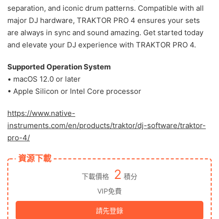
separation, and iconic drum patterns. Compatible with all
major DJ hardware, TRAKTOR PRO 4 ensures your sets
are always in sync and sound amazing. Get started today
and elevate your DJ experience with TRAKTOR PRO 4.
Supported Operation System
• macOS 12.0 or later
• Apple Silicon or Intel Core processor
https://www.native-
instruments.com/en/products/traktor/dj-software/traktor-
pro-4/
資源下載
2
下載價格
積分
VIP免費
請先登錄