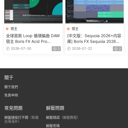
宿主
宿主
全球首款 Loop 循環編曲 DAW
[中文版：Sequoia 2026+内容
宿主 Boris FX Acid Pro
庫] Boris FX Sequoia 2026
2026.0.0.22 WIN
v2026.0.2-R2R [WiN]
2026-07-30
2026-07-22
2
2
關于
關于我們
免責申明
常見問題
解壓問題
網盤鏈接打不開
（新疆
解壓錯誤
（解壓教程）
台灣海外）
解壓密碼