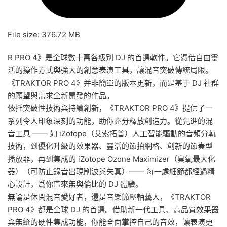
File size: 376.72 MB
R PRO 4》是全球數十萬各級别 DJ 的首選軟件。它憑借自由靈
活的操作方式與強大的創意表演工具，讓混音突破傳統局限。
《TRAKTOR PRO 4》并非簡單的版本更新，而是基于 DJ 社群
的願望與需求全新開發的作品。
依托突破性技術與持續創新，《TRAKTOR PRO 4》提供了一
系列令人印象深刻的功能，助你充分釋放創造力。從先進的混
音工具 —— 如 iZotope（艾索拓普）人工智能驅動的音頻分軌
技術，到優化升級的效果器、靈活的節拍網格、創新的節奏型
播放器，再到集成的 iZotope Ozone Maximizer（臭氧最大化
器）（可防止錄音出現削波與失真）—— 每一處細節都經過精
心設計，爲你帶來無與倫比的 DJ 體驗。
無論是休閑混音愛好者，還是音樂節壓軸藝人，《TRAKTOR
PRO 4》都是全球 DJ 的首選。借助新一代工具、高品質效果器
與無縫的硬件集成功能，你能全面掌控自己的音效，讓表演更