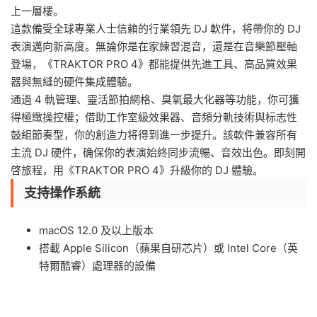
上一層樓。
這款備受全球專業人士信賴的行業領先 DJ 軟件，将帶你的 DJ
表演邁向新高度。無論你是在家練習混音，還是在音樂節壓軸
登場，《TRAKTOR PRO 4》都能提供先進工具、高品質效果
器與無縫的硬件集成體驗。
通過 4 軌管理、靈活節拍網格、臭氧最大化器等功能，你可獲
得極緻操控權；借助工作室級效果器、音頻分軌技術與标志性
鼓組節奏型，你的創造力将得到進一步提升。該軟件兼容所有
主流 DJ 硬件，确保你的表演始終同步流暢、音效出色。即刻開
啓旅程，用《TRAKTOR PRO 4》升級你的 DJ 體驗。
支持操作系統
macOS 12.0 及以上版本
搭載 Apple Silicon（蘋果自研芯片）或 Intel Core（英
特爾酷睿）處理器的設備