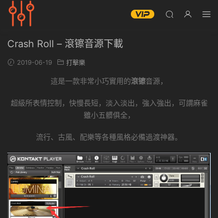
Crash Roll – 滾镲音源下載
2019-06-19
打擊樂
這是一款非常小巧實用的
滾镲
音源，
超級所表情控制，快慢長短，淡入淡出，強入強出，可謂麻雀
雖小五髒俱全，
流行、古風、配樂等各種風格必備過渡神器。