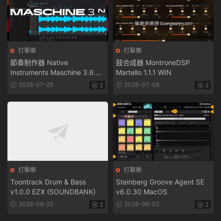
打擊樂
打擊樂
節奏制作器 Native
鼓合成器 MontroneDSP
Instruments Maschine 3.6.0
Martello 1.1.1 WIN
X64 WiN
2026-07-25
2026-07-06
2
2
打擊樂
打擊樂
Toontrack Drum & Bass
Steinberg Groove Agent SE
v1.0.0 EZX (SOUNDBANK)
v6.0.30 MacOS
2026-06-22
2026-06-02
2
2