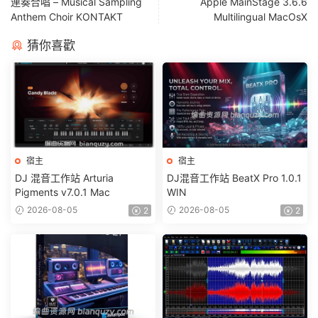
連奏合唱 – Musical Sampling
Apple MainStage 3.6.6
Anthem Choir KONTAKT
Multilingual MacOsX
猜你喜歡
宿主
宿主
DJ 混音工作站 Arturia
DJ混音工作站 BeatX Pro 1.0.1
Pigments v7.0.1 Mac
WIN
2026-08-05
2026-08-05
2
2