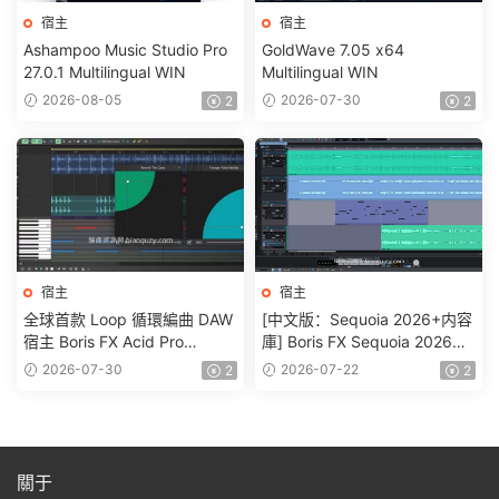
宿主
宿主
Ashampoo Music Studio Pro
GoldWave 7.05 x64
27.0.1 Multilingual WIN
Multilingual WIN
2026-08-05
2026-07-30
2
2
宿主
宿主
全球首款 Loop 循環編曲 DAW
[中文版：Sequoia 2026+内容
宿主 Boris FX Acid Pro
庫] Boris FX Sequoia 2026
2026.0.0.22 WIN
v2026.0.2-R2R [WiN]
2026-07-30
2026-07-22
2
2
關于