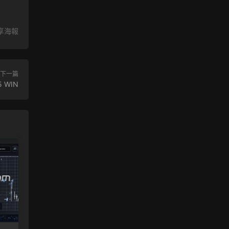
享海報
下一篇
5 WIN