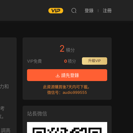
登錄
注冊
2
積分
VIP免費
0
積分
升級VIP
請先登錄
擊力和
此資源購買後7天内可下載。
微信号：audio999555
的考
站長微信
效。
。調高