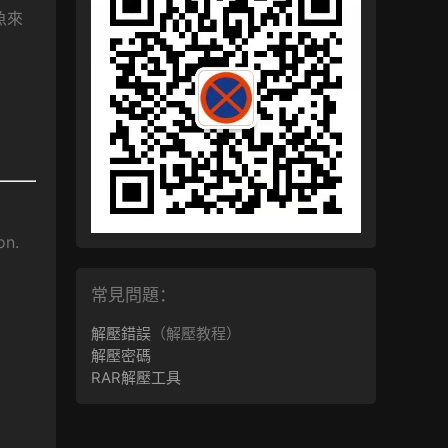
魚來
on.
常見問題：
解壓錯誤
（解壓教程）
解壓密碼
RAR解壓工具