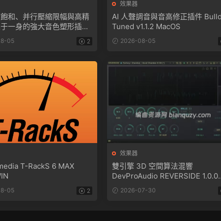
效果器
模飽和、并行壓縮限幅與高精
AI 人聲調音與音高修正插件 Bulld
集于一身的強大音色塑形插件
Tuned v1.1.2 MacOS
pire LocnessV3 v3.1.0
8-05
2026-08-05
2
效果器
imedia T-RackS 6 MAX
雙引擎 3D 空間算法混響
WIN
DevProAudio REVERSIDE 1.0.0
WIN
8-05
2026-07-30
2