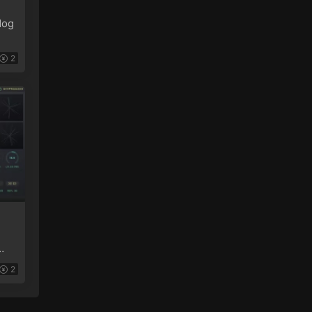
og
2
2