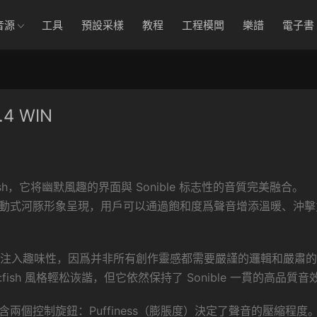
音源
工具
預設采樣
教程
工程模闆
樂譜
電子書
.4 WIN
:fish，它将幽默風趣的界面與 Sonible 标志性的音質完美融合。
項，以互動式河豚形象呈現，用戶可以通過飽和度爲聲音增添溫暖、沖
爲混音工作流程注入趣味性，因爲并非所有創作靈感都需要嚴謹的邏輯和嚴肅
fish 風格輕松诙諧，但它依然保持了 Sonible 一貫的高品質音
僅包含兩個控制旋鈕：Puffiness（膨脹度）決定了聲音的壓縮程度