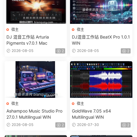
宿主
宿主
DJ 混音工作站 Arturia
DJ混音工作站 BeatX Pro 1.0.1
Pigments v7.0.1 Mac
WIN
2026-08-05
2026-08-05
2
2
宿主
宿主
Ashampoo Music Studio Pro
GoldWave 7.05 x64
27.0.1 Multilingual WIN
Multilingual WIN
2026-08-05
2026-07-30
2
2