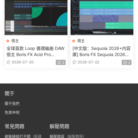
宿主
宿主
全球首款 Loop 循環編曲 DAW
[中文版：Sequoia 2026+内容
宿主 Boris FX Acid Pro
庫] Boris FX Sequoia 2026
2026.0.0.22 WIN
v2026.0.2-R2R [WiN]
2026-07-30
2026-07-22
2
2
關于
關于我們
免責申明
常見問題
解壓問題
網盤鏈接打不開
（新疆
解壓錯誤
（解壓教程）