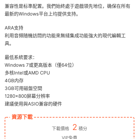
兼容性是标準配置。我們始終處于遊戲領先地位，确保在所有
最新的Windows平台上均提供支持。
ARA支持
利用音頻随機訪問的功能來無縫集成功能強大的現代編輯工
具。
最低系統要求：
Windows 7或更高版本（僅64位）
多核Intel或AMD CPU
4GB内存
3GB可用磁盤空間
1280×800屏幕分辨率
建議使用與ASIO兼容的硬件
資源下載
2
下載價格
積分
VIP免費