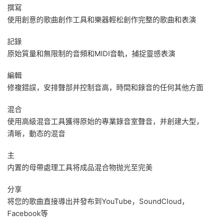
撰寫
使用創意的歌曲創作工具和樂器輕松創作完整的歌曲和表演
記錄
原始質量和無限制的音頻和MIDI音軌，捕捉靈感表演
編輯
修複錯誤，安排聲部并控制音高，時間和錄音的任何其他方面
混合
使用高級混音工具獲得原始的專業錄音室聲音，并創建大型，
清晰，動态的混音
主
内置的母帶處理工具将成品混合物抛光至完美
分享
将您的歌曲直接導出并發布到YouTube，SoundCloud，
Facebook等