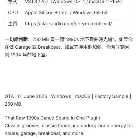
格式
VST3 / AU（Windows 10-11 / macOS 11-15+）
CPU
Apple Silicon + Intel / Windows 64-bit
主頁
https://clarkaudio.com/deep-circuit-vst/
一句話判斷
：250 MB 買一個”1990s 地下舞曲時光機”。如果你
在做 Garage 或 Breakbeat，加載它彈兩個和弦，你會立刻回
到 1994 年的地下室。
GTA | 01 June 2026 | Windows | macOS | Factory Sample |
250 MB
That Raw 1990s Dance Sound In One Plugin
Classic grooves, classic tones and underground energy for
house, garage, breakbeat, and more.