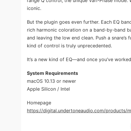
range Q control, the unique Vari-Phase mode. W
iconic.
But the plugin goes even further. Each EQ ban
rich harmonic coloration on a band-by-band bas
and leaving the low end clean. Push a snare’s f
kind of control is truly unprecedented.
It’s a new kind of EQ—and once you’ve worked wi
System Requirements
macOS 10.13 or newer
Apple Silicon / Intel
Homepage
https://digital.undertoneaudio.com/products/