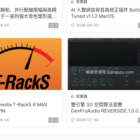
效果器
模飽和、并行壓縮限幅與高精
AI 人聲調音與音高修正插件 Bulld
集于一身的強大音色塑形插件
Tuned v1.1.2 MacOS
pire LocnessV3 v3.1.0
8-05
2026-08-05
2
效果器
imedia T-RackS 6 MAX
雙引擎 3D 空間算法混響
WIN
DevProAudio REVERSIDE 1.0.0
WIN
8-05
2026-07-30
2