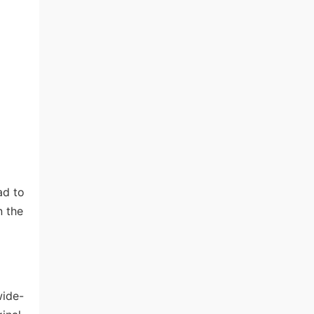
ad to
n the
wide-