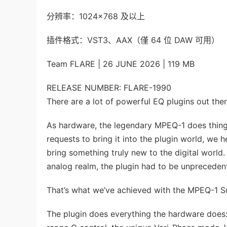
分辨率：1024×768 及以上
插件格式：VST3、AAX（僅 64 位 DAW 可用）
Team FLARE | 26 JUNE 2026 | 119 MB
RELEASE NUMBER: FLARE-1990
There are a lot of powerful EQ plugins out the
As hardware, the legendary MPEQ-1 does things
requests to bring it into the plugin world, we 
bring something truly new to the digital wor
analog realm, the plugin had to be unprecedente
That’s what we’ve achieved with the MPEQ-1 Su
The plugin does everything the hardware does: t