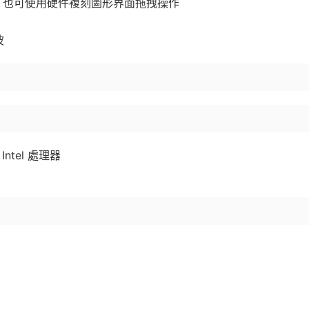
，也可使用硬件複刻圖形界面拖拽操作
波
 Intel 處理器