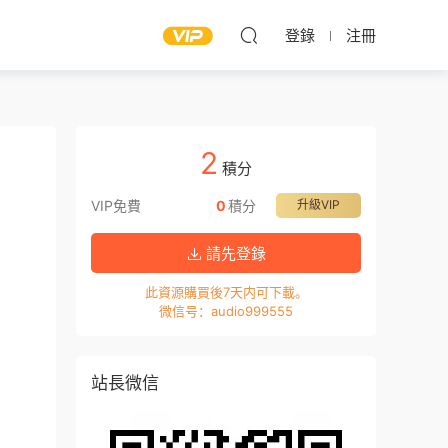
登錄
注冊
2
積分
VIP免費
0
積分
升級VIP
請先登錄
此資源購買後7天内可下載。
微信号：audio999555
站長微信