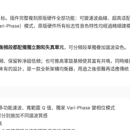
這一目标。插件完整複刻原版硬件全部功能：可變濾波曲線、超高适
ri-Phase）模式，原版硬件所有标志性音色特性均經過精細建
衡頻段都配備獨立飽和失真單元
，可分頻段單獨疊加諧波染色。
頻、保留幹淨超低頻；也可推高軍鼓基頻使其富有共鳴，同時維
未有的設計，是一款全新架構均衡器，用過之後很難再适應傳統
能濾波、寬範圍 Q 值、獨家 Vari-Phase 變相位模式
 可分别施加不同諧波質感
高