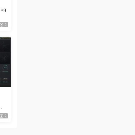
og
2
2