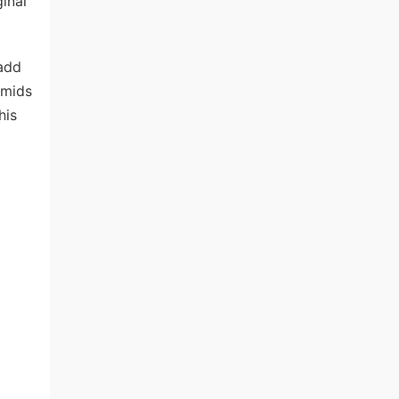
inal
 add
 mids
his