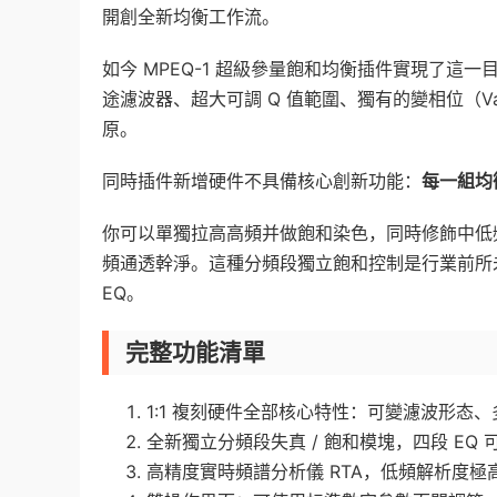
開創全新均衡工作流。
如今 MPEQ-1 超級參量飽和均衡插件實現了
途濾波器、超大可調 Q 值範圍、獨有的變相位（Va
原。
同時插件新增硬件不具備核心創新功能：
每一組均
你可以單獨拉高高頻并做飽和染色，同時修飾中低
頻通透幹淨。這種分頻段獨立飽和控制是行業前所
EQ。
完整功能清單
1:1 複刻硬件全部核心特性：可變濾波形态、多功
全新獨立分頻段失真 / 飽和模塊，四段 EQ
高精度實時頻譜分析儀 RTA，低頻解析度極