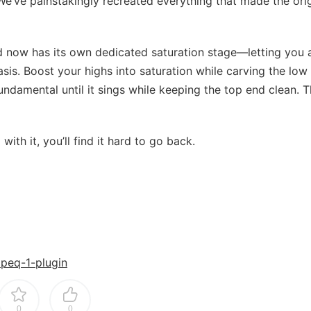
e’ve painstakingly recreated everything that made the orig
d now has its own dedicated saturation stage—letting you
is. Boost your highs into saturation while carving the low
undamental until it sings while keeping the top end clean. T
th it, you’ll find it hard to go back.
mpeq-1-plugin
0
0