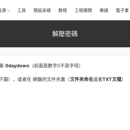
音源
工具
預設采樣
教程
工程模闆
樂譜
電子書
解壓密碼
者
0daydown
(前面是數字0不是字母）
下圖），或者在 網盤的文件夾裏（
文件夾命名
或者
TXT文檔
）