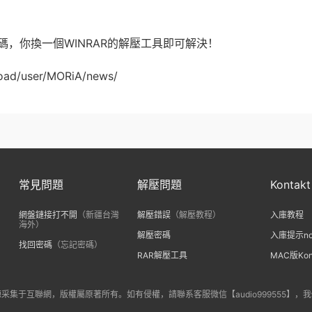
，你換一個WINRAR的解壓工具即可解決！
oad/user/MORiA/news/
常見問題
解壓問題
Kontakt
網盤鏈接打不開
（新疆台灣
解壓錯誤
（解壓教程）
入庫教程
海外）
解壓密碼
入庫提示no l
找回密碼
（忘記密碼）
RAR解壓工具
MAC版Ko
采集于互聯網，版權屬原著所有。如有侵權，請聯系客服微信【audio999555】，