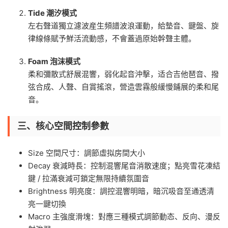
Tide 潮汐模式
左右聲道獨立濾波産生頻譜波浪運動，給墊音、鍵盤、旋
律線條賦予鮮活流動感，不會蓋過原始幹聲主體。
Foam 泡沫模式
柔和彌散式舒展混響，弱化起音沖擊，适合吉他琶音、撥
弦合成、人聲、自賞搖滾，營造雲霧般緩慢鋪展的柔和尾
音。
三、核心空間控制參數
Size 空間尺寸：調節虛拟房間大小
Decay 衰減時長：控制混響尾音消散速度；點亮雪花凍結
鍵 / 拉滿衰減可鎖定無限持續氛圍音
Brightness 明亮度：調控混響明暗，暗沉吸音至通透清
亮一鍵切換
Macro 主強度滑塊：對應三種模式調節動态、反向、漫反