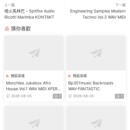
上一篇
下一篇
噴火馬林巴 – Spitfire Audio
Engineering Samples Modern
Ricotti Marimba KONTAKT
Techno Vol.3 WAV MiDi
猜你喜歡
預設采樣
預設采樣
Munchies Jukebox Afro
Bp301music Backroads
House Vol.1 WAV MiDi XFER
WAV-FANTASTiC
RECORDS SERUM-
2026-08-05
2026-08-05
1
1
FANTASTiC