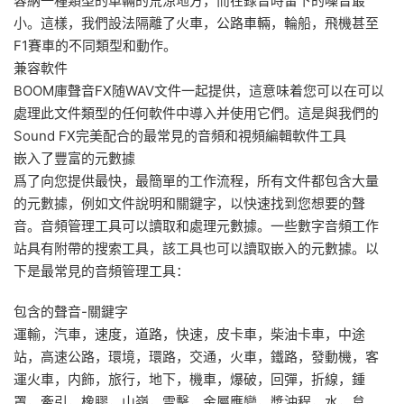
容納一種類型的車輛的荒涼地方，而在錄音時留下的噪音最
小。這樣，我們設法隔離了火車，公路車輛，輪船，飛機甚至
F1賽車的不同類型和動作。
兼容軟件
BOOM庫聲音FX随WAV文件一起提供，這意味着您可以在可以
處理此文件類型的任何軟件中導入并使用它們。這是與我們的
Sound FX完美配合的最常見的音頻和視頻編輯軟件工具
嵌入了豐富的元數據
爲了向您提供最快，最簡單的工作流程，所有文件都包含大量
的元數據，例如文件說明和關鍵字，以快速找到您想要的聲
音。音頻管理工具可以讀取和處理元數據。一些數字音頻工作
站具有附帶的搜索工具，該工具也可以讀取嵌入的元數據。以
下是最常見的音頻管理工具：
包含的聲音-關鍵字
運輸，汽車，速度，道路，快速，皮卡車，柴油卡車，中途
站，高速公路，環境，環路，交通，火車，鐵路，發動機，客
運火車，内飾，旅行，地下，機車，爆破，回彈，折線，鍾
罩，牽引，橡膠，山嶺，雷擊，金屬應變，槳沖程，水，怠