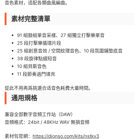
音色素材，适配各類曲風編曲。
素材完整清單
91 組鼓組單音采樣、27 組獨立打擊樂單音
25 段打擊樂循環片段
25 組創意音效 / 空間紋理音色、10 段氛圍鋪墊底音
38 段旋律點綴短音
10 組貝斯音色
11 段節奏過門填充
從此不用再爲挑選合适音色耗費大量時間。
通用規格
兼容全部數字音頻工作站（DAW）
音頻格式：24bit / 48KHz WAV 無損音頻
素材包官網：
https://dionso.com/kits/nstkv3