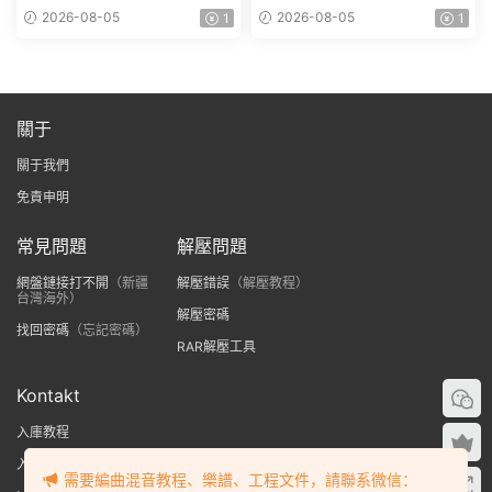
WAV MiDi REX-FANTASTiC
2026-08-05
2026-08-05
1
1
關于
關于我們
免責申明
常見問題
解壓問題
網盤鏈接打不開
（新疆
解壓錯誤
（解壓教程）
台灣海外）
解壓密碼
找回密碼
（忘記密碼）
RAR解壓工具
Kontakt
入庫教程
入庫提示no library found
需要編曲混音教程、樂譜、工程文件，請聯系微信：