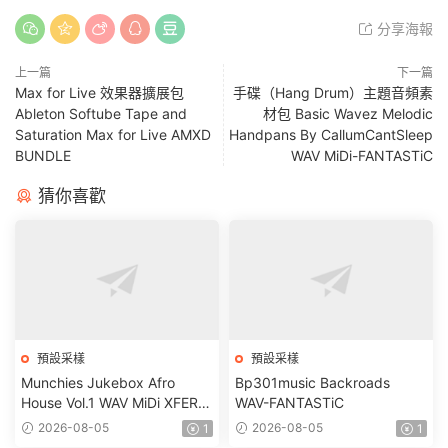
分享海報
上一篇
下一篇
Max for Live 效果器擴展包
手碟（Hang Drum）主題音頻素
Ableton Softube Tape and
材包 Basic Wavez Melodic
Saturation Max for Live AMXD
Handpans By CallumCantSleep
BUNDLE
WAV MiDi-FANTASTiC
猜你喜歡
預設采樣
預設采樣
Munchies Jukebox Afro
Bp301music Backroads
House Vol.1 WAV MiDi XFER
WAV-FANTASTiC
RECORDS SERUM-
2026-08-05
2026-08-05
1
1
FANTASTiC