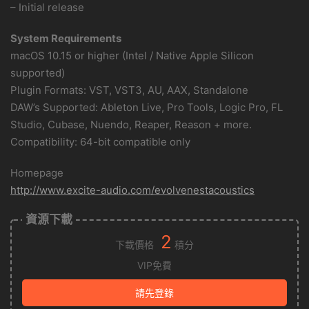
– Initial release
System Requirements
macOS 10.15 or higher (Intel / Native Apple Silicon
supported)
Plugin Formats: VST, VST3, AU, AAX, Standalone
DAW’s Supported: Ableton Live, Pro Tools, Logic Pro, FL
Studio, Cubase, Nuendo, Reaper, Reason + more.
Compatibility: 64-bit compatible only
Homepage
http://www.excite-audio.com/evolvenestacoustics
資源下載
2
下載價格
積分
VIP免費
請先登錄