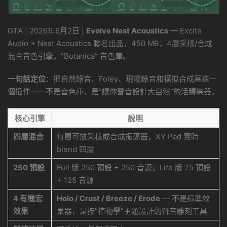
GTA | 2026年6月2日 |
Evolve Nest Acoustics
— Excite
Audio × Nest Acoustics 聯名出品，450 MB，4層采樣/合成
混合音色引擎，”Botanica” 音色庫。
一句話定位
：把自然錄音、Foley、現場錄音和模拟合成塞進一
個插件——不是音色庫，是”讓你聲音設計大自然”的活體樂器。
核心引擎
說明
四層混合
每層可放采樣或合成振蕩器，XY Pad 實時
blend 四層
250 預設
Full 版 250 預設 + 250 音源；Lite 版 75 預設
+ 125 音源
4 有機宏
Holo / Crust / Breeze / Erode
— 不是标準效
效果
果器，是按”植物學”主題設計的聲音雕刻工具