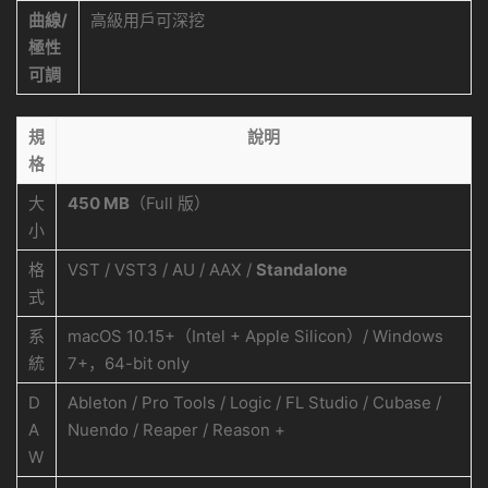
曲線/
高級用戶可深挖
極性
可調
規
說明
格
大
450 MB
（Full 版）
小
格
VST / VST3 / AU / AAX /
Standalone
式
系
macOS 10.15+（Intel + Apple Silicon）/ Windows
統
7+，64-bit only
D
Ableton / Pro Tools / Logic / FL Studio / Cubase /
A
Nuendo / Reaper / Reason +
W