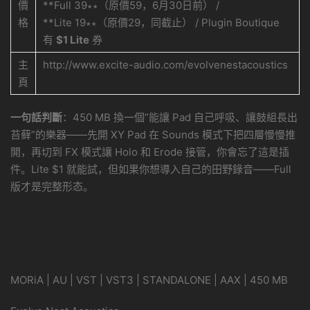
價
**Full
39
∗
∗
（原價
59，6月30日前） /
格
**Lite
19
∗
∗
（原價
29，同截止） / Plugin Boutique
有
$1 Lite
券
主
http://www.excite-audio.com/evolvenestacoustics
頁
一句話判斷
：450 MB 換一個”能讓 Pad 自己呼吸、讓鼓組長出
苔藓”的樂器——先開 XY Pad 在 Sounds 模式下把四層慢慢推
開，再切到 FX 模式讓 Holo 和 Erode 接管，你會忘了這是插
件。Lite $1 就能試，但如果你想導入自己的田野錄音——Full
版才是完整形态。
MORiA | AU | VST | VST3 | STANDALONE | AAX | 450 MB