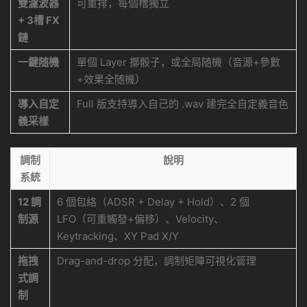
雙濾波器
可重排，每個槽獨立
+ 3槽 FX
鏈
一鍵随機
單個 Layer 擲骰子，或全局随機（音源+參數
+效果全随機）
導入自定
Full 版支持導入自己的 .wav 建完全自定義音色
義采樣
調制
說明
系統
12 調
6 個包絡（ADSR + Delay + Hold）、2 個
制源
LFO（可重觸發+偏移）、Velocity、
Keytracking、XY Pad X/Y
拖拽
Drag-and-drop 分配，調制矩陣可視化管理
式調
制