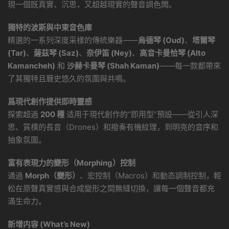
現一個既真實、沉思，又超越現實的聲音調色闆。
獨特的波斯與中東音色庫
精選的一系列深度采樣的傳統樂器——
烏德琴 (Oud)
、
塔爾琴
(Tar)
、
薩茲琴 (Saz)
、
奈伊笛 (Ney)
、
高音卡曼恰琴 (Alto
Kamancheh)
和
沙赫卡曼琴 (Shah Kaman)
——每一款都帶來
了其獨特且曆史悠久的氛圍與共鳴。
爲現代創作提供即時靈感
探索超過
200 種
适用于現代創作的“即用型”預設——從引人深
思、質樸的長音（Drones）和撥奏有機紋理，到明亮的音序和
抽象氛圍。
富有表現力的變形（Morphing）控制
通過
Morph（變形）
、宏控制（Macros）和動态調制控制，輕
松在原聲真實感與合成變形之間無縫切換，讓每一個聲音都充
滿生命力。
新增内容 (What’s New)