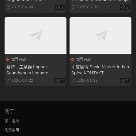
v2.0.0.6616 U2B MacOS
v1.2.5 KONTAKT
2026-04-24
2026-03-30
2
2
世界民族
世界民族
獨特手工樂器 Impact
印度風情 Sonic Market Indian
Soundworks Leonard
Spice KONTAKT
Solomon’s Extraordinary
2026-03-22
2026-01-22
2
2
Machines v1.1.0 KONTAKT
關于
關于我們
免責申明