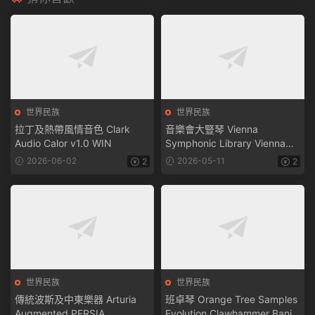
世界民族
世界民族
拉丁及熱帶風情音色 Clark
音樂會大豎琴 Vienna
Audio Calor v1.0 WIN
Symphonic Library Vienna
Synchron Harp v1.3.1295
2026-06-02
2026-05-11
2
2
WIN
世界民族
世界民族
傳統波斯及中東樂器 Arturia
班卓琴 Orange Tree Samples
Augmented PERSIA
Evolution Clawhammer Banjo