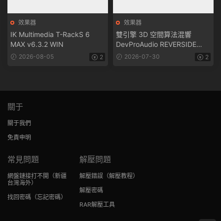
效果器
效果器
IK Multimedia T-RackS 6
雙引擎 3D 空間算法混響
MAX v6.3.2 WIN
DevProAudio REVERSIDE
1.0.0 WIN
2026-08-05
2026-07-30
2
2
關于
關于我們
免責申明
常見問題
解壓問題
網盤鏈接打不開
（新疆
解壓錯誤
（解壓教程）
台灣海外）
解壓密碼
找回密碼
（忘記密碼）
RAR解壓工具