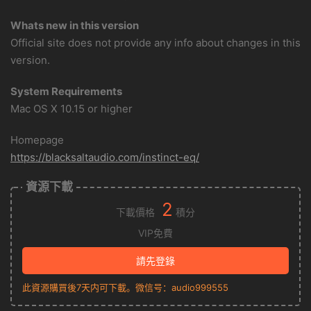
Whats new in this version
Official site does not provide any info about changes in this
version.
System Requirements
Mac OS X 10.15 or higher
Homepage
https://blacksaltaudio.com/instinct-eq/
資源下載
2
下載價格
積分
VIP免費
請先登錄
此資源購買後7天内可下載。微信号：audio999555