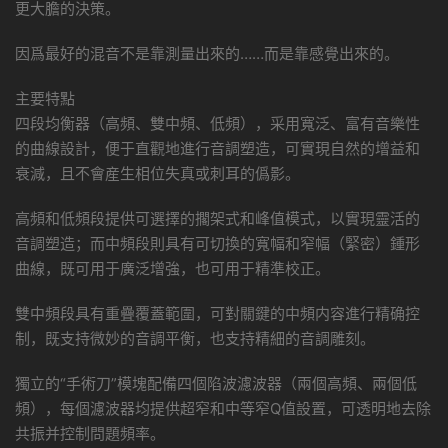
更大膽的決策。
因爲最好的混音不是靠測量出來的……而是靠感覺出來的。
主要特點
四段均衡器（高頻、雙中頻、低頻），采用寬泛、富有音樂性
的曲線設計，便于直觀地進行音調塑造，可實現自然的增益和
衰減，且不會産生相位失真或刺耳的僞影。
高頻和低頻段提供可選擇的擱架式和峰值模式，以實現靈活的
音調塑造；而中頻段則具有可切換的寬幅和窄幅（緊密）鍾形
曲線，既可用于廣泛增強，也可用于精準校正。
雙中頻段具有重疊覆蓋範圍，可對關鍵的中頻内容進行精确控
制，既支持微妙的音調平衡，也支持精細的音調雕刻。
獨立的“手術刀”模塊配備四個陷波濾波器（兩個高頻、兩個低
頻），每個濾波器均提供超窄和中等窄Q值設置，可透明地去除
共振并控制問題頻率。