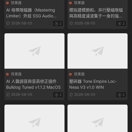
效果器
效果器
AI 母帶限幅器（Mastering
模拟建模飽和、并行壓縮限幅
Limiter）外挂 SSG Audio
與高精度濾波集于一身的強大
Loudness PRO v1.1.104
音色塑形插件 Tone Empire
2026-08-05
2026-08-05
2
2
MacOS
LocnessV3 v3.1.0 MacOS
效果器
效果器
AI 人聲調音與音高修正插件
壓碎器 Tone Empire Loc-
Bulldog Tuned v1.1.2 MacOS
Ness V3 v1.0 WIN
2026-08-05
2026-08-05
2
2