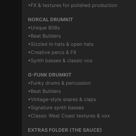
•FX & textures for polished production
NORCAL DRUMKIT
•Unique 808s
•Beat Builders
•Sizzled hi-hats & open hats
•Creative percs & FX
•Synth basses & classic vox
G-FUNK DRUMKIT
•Funky drums & percussion
•Beat Builders
•Vintage-style snares & claps
•Signature synth basses
•Classic West Coast textures & vox
EXTRAS FOLDER (THE SAUCE)