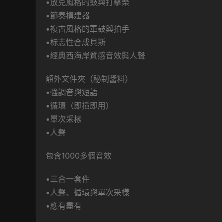
•放克風格的鼓與打擊樂
•節奏構建器
•複古風格的軍鼓與拍手
•标志性合成貝斯
•經典西海岸質感音效與人聲
額外文件夾（秘制醬料）
•強調音與短語
•循環（即插即用）
•單次采樣
•人聲
包含1000多個音效
•三合一套件
•人聲、循環與單次采樣
•應有盡有