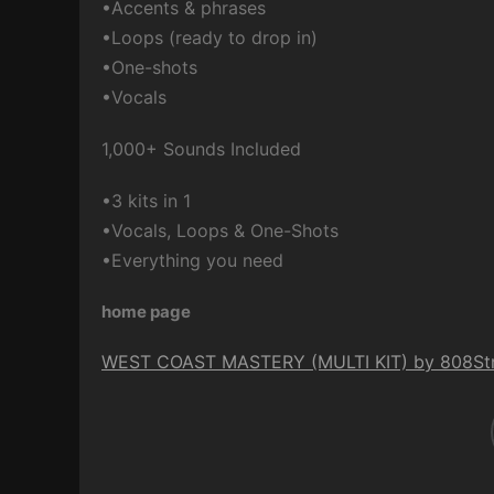
•Accents & phrases
•Loops (ready to drop in)
•One-shots
•Vocals
1,000+ Sounds Included
•3 kits in 1
•Vocals, Loops & One-Shots
•Everything you need
home page
WEST COAST MASTERY (MULTI KIT) by 808St