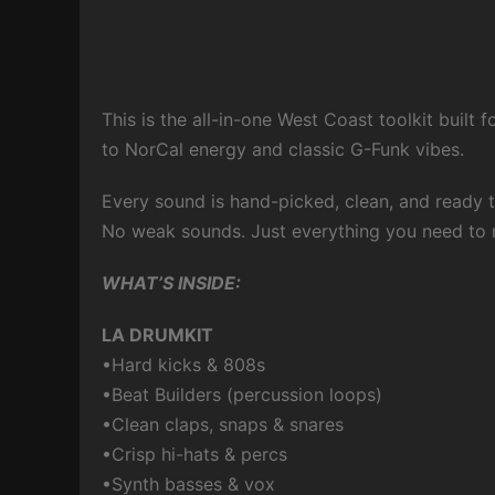
This is the all-in-one West Coast toolkit buil
to NorCal energy and classic G-Funk vibes.
Every sound is hand-picked, clean, and ready 
No weak sounds. Just everything you need to 
WHAT’S INSIDE:
LA DRUMKIT
•Hard kicks & 808s
•Beat Builders (percussion loops)
•Clean claps, snaps & snares
•Crisp hi-hats & percs
•Synth basses & vox