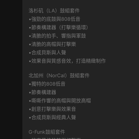
洛杉矶（LA）鼓組套件
•強勁的底鼓與808低音
•節奏構建器（打擊樂循環）
•清脆的拍手、響指與軍鼓
•清脆的高帽與打擊樂
•合成貝斯與人聲
•效果音與質感音效，打造精緻制作
北加州（NorCal）鼓組套件
•獨特的808低音
•節奏構建器
•嘶嘶作響的高帽與開放高帽
•創意打擊樂與效果音
•合成貝斯與經典人聲
G-Funk鼓組套件