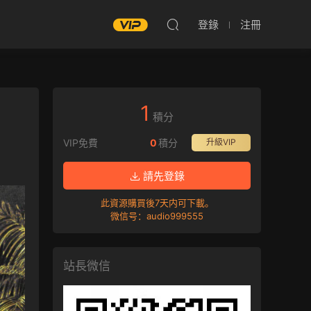
登錄
注冊
1
積分
VIP免費
0
積分
升級VIP
請先登錄
此資源購買後7天内可下載。
微信号：audio999555
站長微信