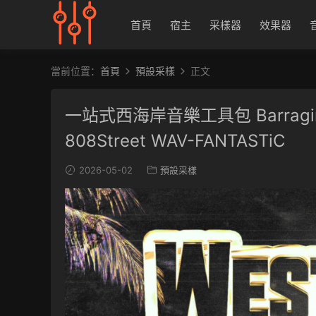
首頁
宿主
采樣器
效果器
當前位置：
首頁
預設采樣
正文
一站式西海岸音樂工具包 Barragini Wes
808Street WAV-FANTASTiC
2026-05-02
預設采樣